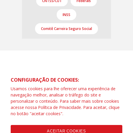
CNTSS/CUT
Federais
INSS
Comitê Carreira Seguro Social
CONFIGURAÇÃO DE COOKIES:
Usamos cookies para lhe oferecer uma experiência de
navegação melhor, analisar o tráfego do site e
personalizar o conteúdo. Para saber mais sobre cookies
acesse nossa
Política de Privacidade
. Para aceitar, clique
no botão "aceitar cookies".
Copyleft CUT Central Única dos Trabalhadores 3.960 -
Entidades Filiadas | 7.933.029 - Trabalhadores(as)
Associados | 25.831.443 - Trabalhadores(as) na Base
ACEITAR COOKIES