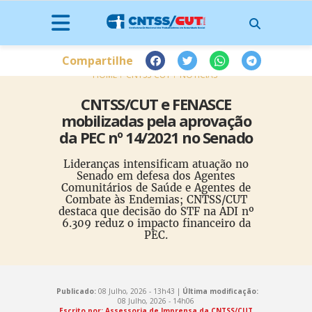
Compartilhe
HOME
CNTSS-CUT
NOTÍCIAS
CNTSS/CUT e FENASCE
mobilizadas pela aprovação
da PEC nº 14/2021 no Senado
Lideranças intensificam atuação no
Senado em defesa dos Agentes
Comunitários de Saúde e Agentes de
Combate às Endemias; CNTSS/CUT
destaca que decisão do STF na ADI nº
6.309 reduz o impacto financeiro da
PEC.
Publicado:
08 Julho, 2026 - 13h43 |
Última modificação:
08 Julho, 2026 - 14h06
Escrito por: Assessoria de Imprensa da CNTSS/CUT