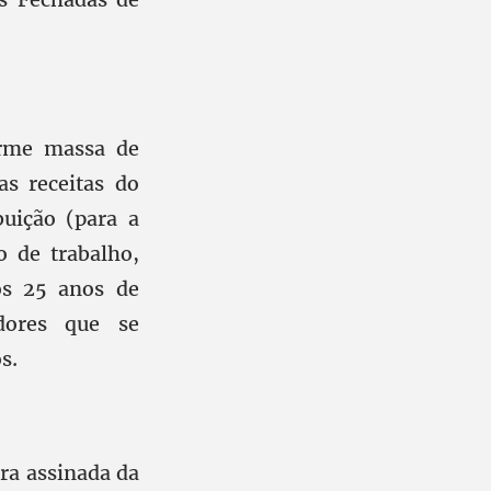
orme massa de
as receitas do
buição (para a
o de trabalho,
os 25 anos de
adores que se
s.
ra assinada da