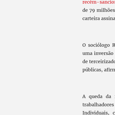
recém-sanci
de 79 milhões
carteira assin
O sociólogo R
uma inversão 
de terceiriza
públicas, afir
A queda da 
trabalhadores
Individuais,