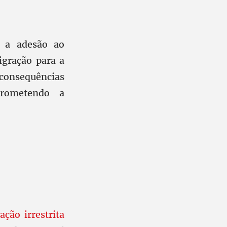
r a adesão ao
igração para a
consequências
prometendo a
zação irrestrita