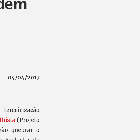
odem
l – 04/04/2017
terceirização
lhista
(Projeto
rão quebrar o
es Fechadas de