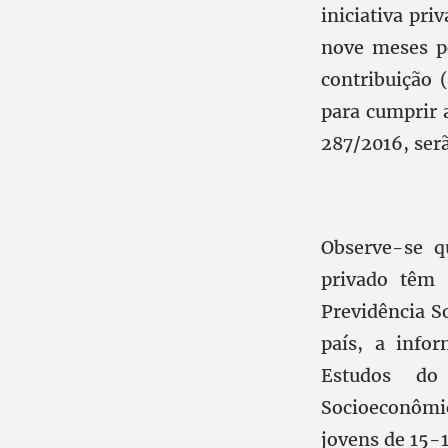
iniciativa pri
nove meses po
contribuição 
para cumprir 
287/2016, ser
Observe-se q
privado têm 
Previdência So
país, a info
Estudos do 
Socioeconômic
jovens de 15-