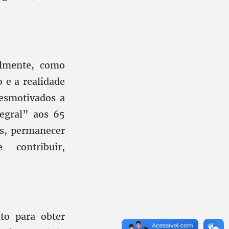
lmente, como
 e a realidade
desmotivados a
tegral” aos 65
os, permanecer
contribuir,
to para obter