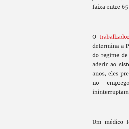
faixa entre 6
O
trabalhador
determina a P
do regime de 
aderir ao sis
anos, eles pr
no emprego
ininterruptam
Um médico fo