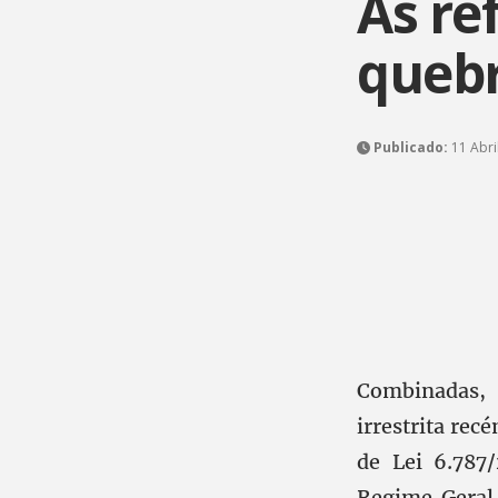
As r
quebr
Publicado:
11 Abri
Combinadas
irrestrita re
de Lei 6.787
Regime Geral 