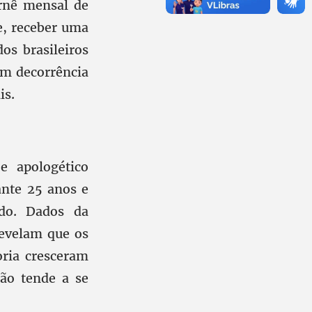
arnê mensal de
de, receber uma
os brasileiros
em decorrência
is.
e apologético
ante 25 anos e
do. Dados da
revelam que os
oria cresceram
ão tende a se