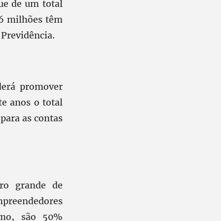
ue de um total
36 milhões têm
 Previdência.
oderá promover
e anos o total
para as contas
ro grande de
Empreendedores
nimo, são 50%