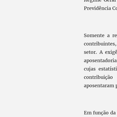
Previdência 
Somente a re
contribuinte
setor. A exig
aposentadoria
cujas estatí
contribuição
aposentaram p
Em função da 