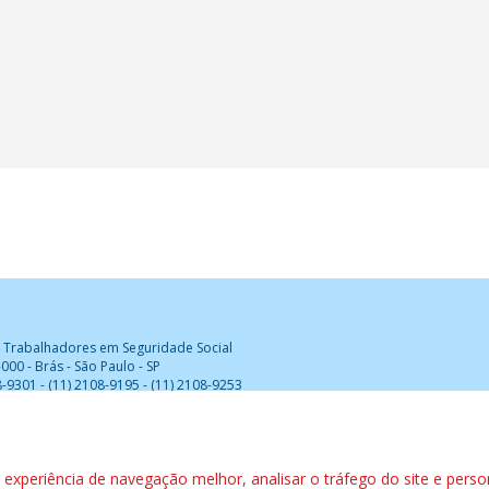
 Trabalhadores em Seguridade Social
000 - Brás - São Paulo - SP
8-9301 - (11) 2108-9195 - (11) 2108-9253
tesouraria@cntsscut.org.br
-
imprensa@cntsscut.org.br
co “L” - Edifício Márcia – 4º andar - Sala 408 - Asa Sul – Brasília/DF -
xperiência de navegação melhor, analisar o tráfego do site e perso
.br
/
assessoria@cntsscut.org.br