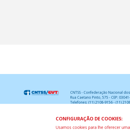
CNTSS - Confederação Nacional dos
Rua Caetano Pinto, 575 - CEP: 03041-
Telefones: (11) 2108-9156 - (11) 210
E-mails:
diretoria@cntsscut.org.br
-
CNTSS – Brasília - SCS - Quadra 01 Blo
CONFIGURAÇÃO DE COOKIES:
CEP:70.301-00
Usamos cookies para lhe oferecer uma e
(0XX61) 3224-0818 -
df@cntsscut.org